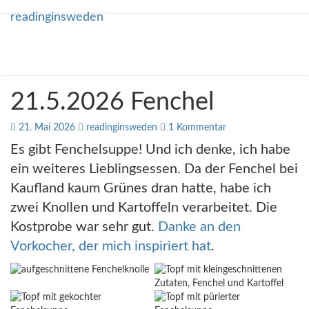
readinginsweden
readinginsweden
Skip
to
content
– lesen, schreiben, fotografieren
21.5.2026 Fenchel
21.5.2026
Fenchel
Kommentare
21. Mai 2026
readinginsweden
1 Kommentar
Es gibt Fenchelsuppe! Und ich denke, ich habe
ein weiteres Lieblingsessen. Da der Fenchel bei
Kaufland kaum Grünes dran hatte, habe ich
zwei Knollen und Kartoffeln verarbeitet. Die
Kostprobe war sehr gut.
Danke an den
Vorkocher, der mich inspiriert hat
.