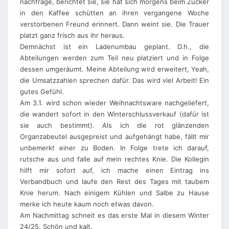
nachfrage, berichtet sie, sie hat sich morgens beim Zucker
in den Kaffee schütten an ihren vergangene Woche
verstorbenen Freund erinnert. Dann weint sie. Die Trauer
platzt ganz frisch aus ihr heraus.
Demnächst ist ein Ladenumbau geplant. D.h., die
Abteilungen werden zum Teil neu platziert und in Folge
dessen umgeräumt. Meine Abteilung wird erweitert, Yeah,
die Umsatzzahlen sprechen dafür. Das wird viel Arbeit! Ein
gutes Gefühl.
Am 3.1. wird schon wieder Weihnachtsware nachgeliefert,
die wandert sofort in den Winterschlussverkauf (dafür ist
sie auch bestimmt). Als ich die rot glänzenden
Organzabeutel ausgepreist und aufgehängt habe, fällt mir
unbemerkt einer zu Boden. In Folge trete ich darauf,
rutsche aus und falle auf mein rechtes Knie. Die Kollegin
hilft mir sofort auf, ich mache einen Eintrag ins
Verbandbuch und laufe den Rest des Tages mit taubem
Knie herum. Nach einigem Kühlen und Salbe zu Hause
merke ich heute kaum noch etwas davon.
Am Nachmittag schneit es das erste Mal in diesem Winter
24/25. Schön und kalt.