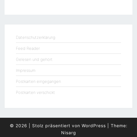
Datenschutzerklärung
Feed Reader
Gelesen und gehört
Impressum
Postkarten eingegangen
Postkarten verschickt
© 2026
|
Stolz präsentiert von
WordPress
|
Theme:
Nisarg