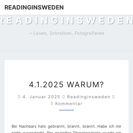
Skip
READINGINSWEDEN
to
READINGINSWEDE
content
– Lesen, Schreiben, Fotografieren
4.1.2025
4.1.2025 WARUM?
WARUM?
Komme
4. Januar 2025
Readinginsweden
1 Kommentar
Bei Nachbars hats gebrannt, brannt, brannt. Habe ich mir
nicht ausgedacht. Per gezielter Silvesterrakete wurde ein