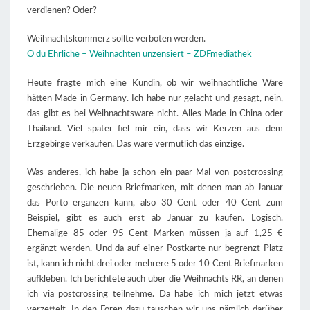
verdienen? Oder?
Weihnachtskommerz sollte verboten werden.
O du Ehrliche – Weihnachten unzensiert – ZDFmediathek
Heute fragte mich eine Kundin, ob wir weihnachtliche Ware
hätten Made in Germany. Ich habe nur gelacht und gesagt, nein,
das gibt es bei Weihnachtsware nicht. Alles Made in China oder
Thailand. Viel später fiel mir ein, dass wir Kerzen aus dem
Erzgebirge verkaufen. Das wäre vermutlich das einzige.
Was anderes, ich habe ja schon ein paar Mal von postcrossing
geschrieben. Die neuen Briefmarken, mit denen man ab Januar
das Porto ergänzen kann, also 30 Cent oder 40 Cent zum
Beispiel, gibt es auch erst ab Januar zu kaufen. Logisch.
Ehemalige 85 oder 95 Cent Marken müssen ja auf 1,25 €
ergänzt werden. Und da auf einer Postkarte nur begrenzt Platz
ist, kann ich nicht drei oder mehrere 5 oder 10 Cent Briefmarken
aufkleben. Ich berichtete auch über die Weihnachts RR, an denen
ich via postcrossing teilnehme. Da habe ich mich jetzt etwas
verzettelt. In den Foren dazu tauschen wir uns nämlich darüber