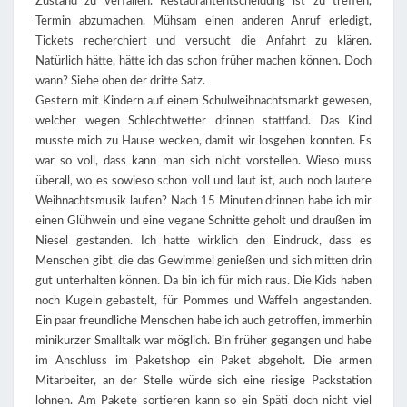
Zustand zu verfallen. Restaurantentscheidung ist zu treffen,
Termin abzumachen. Mühsam einen anderen Anruf erledigt,
Tickets recherchiert und versucht die Anfahrt zu klären.
Natürlich hätte, hätte ich das schon früher machen können. Doch
wann? Siehe oben der dritte Satz.
Gestern mit Kindern auf einem Schulweihnachtsmarkt gewesen,
welcher wegen Schlechtwetter drinnen stattfand. Das Kind
musste mich zu Hause wecken, damit wir losgehen konnten. Es
war so voll, dass kann man sich nicht vorstellen. Wieso muss
überall, wo es sowieso schon voll und laut ist, auch noch lautere
Weihnachtsmusik laufen? Nach 15 Minuten drinnen habe ich mir
einen Glühwein und eine vegane Schnitte geholt und draußen im
Niesel gestanden. Ich hatte wirklich den Eindruck, dass es
Menschen gibt, die das Gewimmel genießen und sich mitten drin
gut unterhalten können. Da bin ich für mich raus. Die Kids haben
noch Kugeln gebastelt, für Pommes und Waffeln angestanden.
Ein paar freundliche Menschen habe ich auch getroffen, immerhin
minikurzer Smalltalk war möglich. Bin früher gegangen und habe
im Anschluss im Paketshop ein Paket abgeholt. Die armen
Mitarbeiter, an der Stelle würde sich eine riesige Packstation
lohnen. Am Pakete sortieren kann so ein Späti doch nicht viel