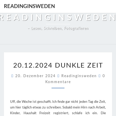
Skip
READINGINSWEDEN
to
READINGINSWEDE
content
– Lesen, Schreiben, Fotografieren
20.12.2024
20.12.2024 DUNKLE ZEIT
DUNKLE
ZEIT
Kommen
20. Dezember 2024
Readinginsweden
0
Kommentare
Uff, die Woche ist geschafft. Ich finde gar nicht jeden Tag die Zeit,
um hier täglich etwas zu schreiben. Sobald mein Hirn nach Arbeit,
Kinder, Haushalt Freizeit registriert, schlafe ich ein. Die