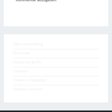
Datenschutzerklärung
Feed Reader
Gelesen und gehört
Impressum
Postkarten eingegangen
Postkarten verschickt