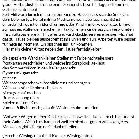
graue Herbstdüsternis ohne einen Sonnenstrahl seit 4 Tagen, die meine
Gefühle runterzieht.
Seit Mittwoch bin ich mit krankem Kind zu Hause, dass sich die Seele aus
dem Leib hustet. Regelmäßige Medikamentengabe (auch nachts) ist
erforderlich, es ist ein Elend für mich, das Kind immer wieder dazu bringen
zu müssen. Außerdem machen wir täglich einen kinderärztlich verordneten
Frischluftspaziergang. Hilft alles und wird glücklicherweise besser. Mich hat
das zu Hause bleiben ausgebremst im Fühlen und Tun. Arbeiten wäre besser
für mich im Moment. Ein bisschen ins Tun kommen.
Hier mein kleiner Alltag neben den Hauselfentätigkeiten:
die tapezierte Wand an kleinen Stellen mit Farbe nachgebessert
Postkarten geschrieben und welche ins Scrapbook geklebt
den Sommerbalkon in den Keller gebracht
Gymnastik gemacht
gelesen
Weihnachtsgeschenke koordinieren und besorgen
Weihnachtsfamilienbesuch planen
Mittagsschlaf machen
Bruchrechnung üben
Spielen mit den Kids
2 neue Pullis für mich gekauft, Winterschuhe fürs Kind
*Antwort: Wegen meiner Kinder mache ich weiter, das hält mich hier und ist
mein Anker. Weil ich es kann und weil ich nicht aufgeben will, solange es
Menschen gibt, die meine Gedanken teilen.
gekocht: Wirsingauflauf mit Kassler, Wirsingeintopf