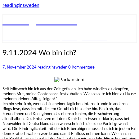
Skip
readinginsweden
to
content
readinginsweden
– lesen, schreiben, fotografieren
9.11.2024
9.11.2024 Wo bin ich?
Wo
bin
Kommentare
7. November 2024
readinginsweden
0 Kommentare
ich?
Seit Mittwoch bin ich aus der Zeit gefallen. Ich habe wirklich zu kämpfen,
meinen Mut, meine Contenance festzuhalten. Wieso sollte ich hier zu Hause
meinem kleinen Alltag folgen?*
Ich bin sehr froh, wenn ich in meiner täglichen Internetrunde in anderen
Blogs lese, dass ich mit diesem Gefühl nicht alleine bin. Bin froh, dass
Freundinnen und Kolleginnen das ebenso fühlen, die Erschütterung
allenthalben. Das Entsetzen mit dem K mir beim Essen erklärte, dass bei
Neuwahlen in Deutschland dann wahrscheinlich die blaue Partei gewählt
wird. Die Eindringlichkeit mit der ich K beruhigen muss, dass ich in jedem Fall
demokratisch wählen werde und damit Einfluss nehmen kann. Wie nah an
der Realität, wie schmal ist der Grat auf dem wir wandeln. Hinzu kommt eine