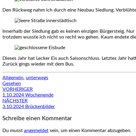
Den Rückweg nahm ich durch eine Neubau Siedlung. Verblüht
Innerhalb der Siedlung gab es keinen einzigen Bürgersteig. Nu
trotzdem wusste ich nicht so recht wo gehen. Kaum endete die 
Dieses Jahr hat Lecker Eis auch Saisonschluss. Letztes Jahr ha
Zurück gings wieder mit dem Bus.
Allgemein
,
unterwegs
Gesehen
Beitragsnavigation
VORHERIGER
1.10.2024 Wochenende
NÄCHSTER
3.10.2024 Brückenbilder
Schreibe einen Kommentar
Du musst
angemeldet
sein, um einen Kommentar abzugeben.