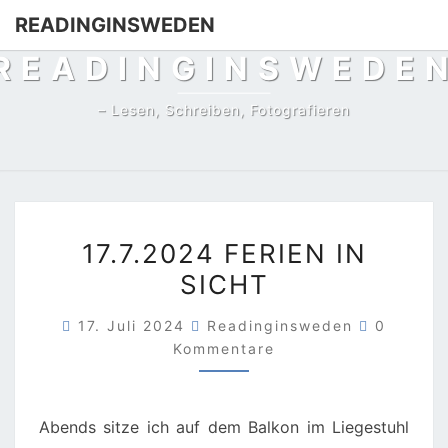
Skip
READINGINSWEDEN
to
READINGINSWEDE
content
– Lesen, Schreiben, Fotografieren
17.7.2024
17.7.2024 FERIEN IN
FERIEN
SICHT
IN
SICHT
Komment
17. Juli 2024
Readinginsweden
0
Kommentare
Abends sitze ich auf dem Balkon im Liegestuhl