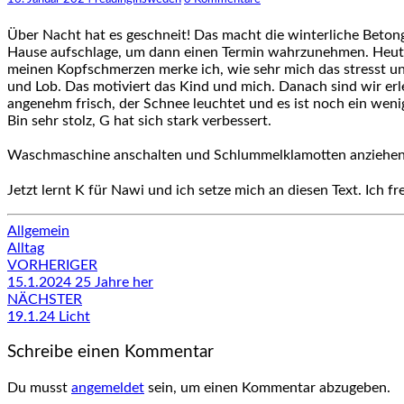
Über Nacht hat es geschneit! Das macht die winterliche Betongr
Hause aufschlage, um dann einen Termin wahrzunehmen. Heute 
meinen Kopfschmerzen merke ich, wie sehr mich das stresst u
und Lob. Das motiviert das Kind und mich. Danach sind wir erle
angenehm frisch, der Schnee leuchtet und es ist noch ein weni
Bin sehr stolz, G hat sich stark verbessert.
Waschmaschine anschalten und Schlummelklamotten anziehen
Jetzt lernt K für Nawi und ich setze mich an diesen Text. Ich 
Allgemein
Alltag
Beitragsnavigation
VORHERIGER
15.1.2024 25 Jahre her
NÄCHSTER
19.1.24 Licht
Schreibe einen Kommentar
Du musst
angemeldet
sein, um einen Kommentar abzugeben.