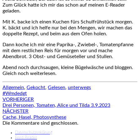
Zum Glück hatte ich mir das schon auf meinen E-Reader
geladen.
Mit K. backe ich einen Kuchen fürs Schulfrühstück morgen.
K. bäckt und ich helfe nur bei den Mengen, wir machen das
doppelte Rezept, und beim aus dem Ofen holen.
Dann koche ich mir eine Paprika-, Zwiebel-, Tomatenpfanne
mit dem restlichen Reis für morgen vor und mache
Abendbrot. 3 Obst- und Gemüseteller und Stullen.
Abend noch durchsaugen, kleine Bügelwäsche und bloggen.
Gleich noch weiterlesen.
Allgemein
,
Gekocht
,
Gelesen
,
unterwegs
#Wmdedgt
Beitragsnavigation
VORHERIGER
Drei Personen, Tomaten, Alice und Tilda 3.9.2023
NÄCHSTER
Cache, Hasel, Photosynthese
Die Kommentare sind geschlossen.
Datenschutzerklärung
Feed Reader