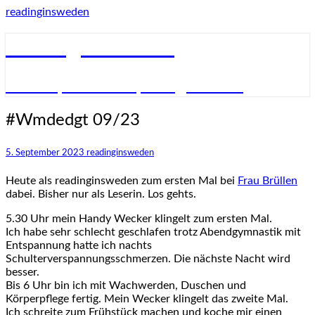
Skip
readinginsweden
to
content
readinginsweden
– lesen, schreiben, fotografieren
#Wmdedgt
#Wmdedgt 09/23
09/23
5. September 2023
readinginsweden
Heute als readinginsweden zum ersten Mal bei
Frau Brüllen
dabei. Bisher nur als Leserin. Los gehts.
5.30 Uhr mein Handy Wecker klingelt zum ersten Mal.
Ich habe sehr schlecht geschlafen trotz Abendgymnastik mit
Entspannung hatte ich nachts
Schulterverspannungsschmerzen. Die nächste Nacht wird
besser.
Bis 6 Uhr bin ich mit Wachwerden, Duschen und
Körperpflege fertig. Mein Wecker klingelt das zweite Mal.
Ich schreite zum Frühstück machen und koche mir einen