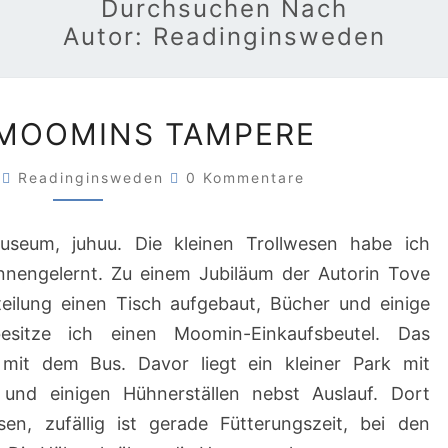
Durchsuchen Nach
Autor:
Readinginsweden
3.8.2026
 MOOMINS TAMPERE
MOOMINS
TAMPERE
Kommentare
6
Readinginsweden
0 Kommentare
eum, juhuu. Die kleinen Trollwesen habe ich
ennengelernt. Zu einem Jubiläum der Autorin Tove
eilung einen Tisch aufgebaut, Bücher und einige
esitze ich einen Moomin-Einkaufsbeutel. Das
it dem Bus. Davor liegt ein kleiner Park mit
 und einigen Hühnerställen nebst Auslauf. Dort
en, zufällig ist gerade Fütterungszeit, bei den